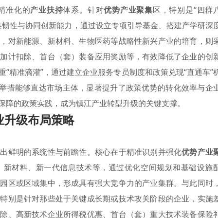
精准化的
产业扶持
体系。针对
优势产业聚集
区，特别是“四群
链韧性与协同创新能力，通过设立专项引导基金、搭建产学研深
时，对新能源、新材料、生物医药等战略性新兴产业的培育，则
用加计扣除、首台（套）装备应用奖励等，有效降低了企业的创
重“精准滴灌”，通过建立企业服务专员制度和政策兑现“直通车”
”举措能够直达市场主体，显著提升了政策优势的转化效率与企
保障的政策实践，成为镇江产业转型升级的关键支撑。
业升级布局策略
现出鲜明的系统性与前瞻性。核心在于精准识别并强化
优势产业
、新材料、新一代信息技术等，通过优化空间规划和基础设施
定园区或区域集中，形成具有强大竞争力的产业集群。与此同时
，特别是针对那些处于关键成长期或技术攻关阶段的企业，实施
扣除、高新技术企业所得税优惠、首台（套）重大技术装备保险