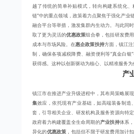
越了传统的简单补贴模式，转向构建系统化、
链”中的重点领域，政策着力点聚焦于强化产业
融合平台等举措，激发集群内生动力。与此同
取了更为灵活的
优惠政策
组合拳，包括研发费
成本与市场风险。在
惠企政策扶持
方面，镇江注
制，确保各项减税降费、融资便利等“真金白银
获得感。这种以创新驱动为核心、以精准服务为
产
镇江市在推进产业升级进程中，其布局策略展
集
效应，依托现有产业基础，如高端装备制造
套，引导相关企业、研发机构及服务资源向特
政府着力构建覆盖全生命周期的
产业扶持
体系
异化的
优惠政策
，包括但不限于研发费用加计