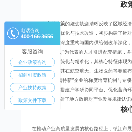
政
镇江市
产业政策
的嬗变轨迹清晰反映了区域经
电话咨询
制造业的产能优化与技术改造，初步构建了针
400-166-3656
随全球产业链深度重构与国内供给侧改革深化
客服咨询
以“金凤凰计划”为代表的人才引进配套措施，
策体系更趋系统化与精准化，其核心特征体现
企业政策咨询
育相融合，尤其在航空航天、生物医药等赛道
招商引资政策
例如针对“专精特新”企业的梯度培育机制与专
产业扶持政策
建转型，通过搭建产学研协同平台、优化营商
调整，深刻映射了地方政府对产业发展规律认识
政策文件下载
核
在推动产业高质量发展的核心路径上，镇江市