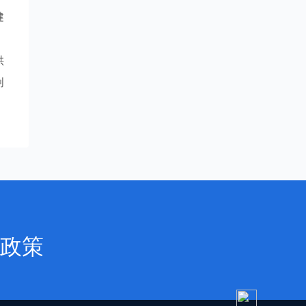
健
，
供
创
政策