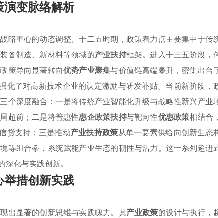
策演变脉络解析
济战略重心的动态调整。十二五时期，政策着力点主要集中于传
对装备制造、新材料等领域的
产业扶持
框架。进入十三五阶段，
，政策导向显著转向
优势产业聚集
与价值链高端攀升，密集出台
并强化了对高新技术企业的认定激励与研发补贴。当前新阶段，
为三个深度融合：一是将传统产业智能化升级与战略性新兴产业
布局超前；二是将普惠性
惠企政策扶持
与靶向性
优惠政策
相结合
项信贷支持；三是推动
产业扶持政策
从单一要素供给向创新生态
环境等组合拳，系统赋能产业生态的韧性与活力。这一系列递进
的深化与实践创新。
心举措创新实践
展现出显著的创新思维与实践魄力。其
产业政策
的设计与执行，